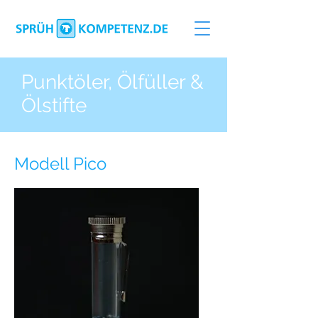
Punktöler, Ölfüller &
Ölstifte
Modell Pico