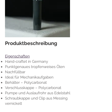
Produktbeschreibung
Eigenschaften
Hand-craftet in Germany
Punktgenaues tropfenweises Ölen
Nachfüllbar
Ideal für Mechanikaufgaben
Behälter – Polycarbonat
Verschlusskappe – Polycarbonat
Pumpe und Auslaufrohr aus Edelstahl
Schraubkappe und Clip aus Messing
vernickelt