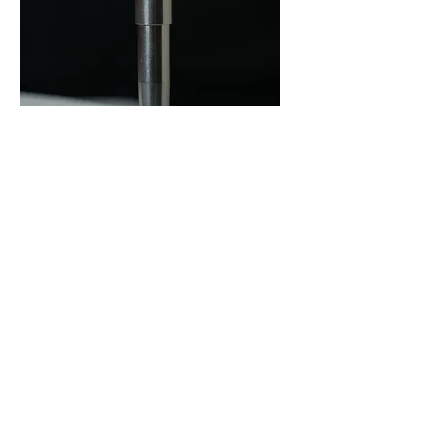
Produktbeschreibung
Eigenschaften
Hand-craftet in Germany
Punktgenaues tropfenweises Ölen
Nachfüllbar
Ideal für Mechanikaufgaben
Behälter – Aluminium
Verschlusskappe – Aluminium
Pumpe und Auslaufrohr aus Messing
vernickelt